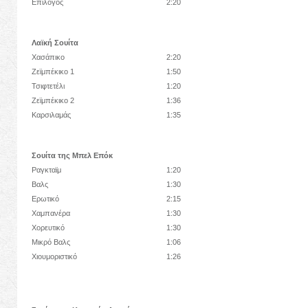
Επίλογος
2:20
Λαϊκή Σουίτα
Χασάπικο
2:20
Ζεϊμπέκικο 1
1:50
Τσιφτετέλι
1:20
Ζεϊμπέκικο 2
1:36
Καρσιλαμάς
1:35
Σουίτα της Μπελ Επόκ
Ραγκταϊμ
1:20
Βαλς
1:30
Ερωτικό
2:15
Χαμπανέρα
1:30
Χορευτικό
1:30
Μικρό Βαλς
1:06
Χιουμοριστικό
1:26