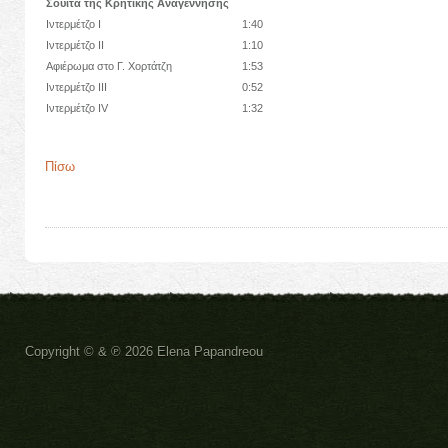
Σουίτα της Κρητικής Αναγέννησης
Ιντερμέτζο Ι
1:40
Ιντερμέτζο ΙΙ
1:10
Αφιέρωμα στο Γ. Χορτάτζη
1:53
Ιντερμέτζο ΙΙΙ
0:52
Ιντερμέτζο IV
1:32
Πίσω
Copyright ©
& ℗
2026 Elena Papandreou