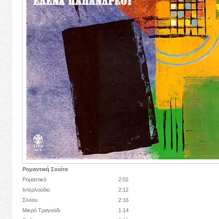
Ρομαντική Σουίτα
Ρομαντικό
2:02
Ιντερλούδιο
2:12
Σλόου
2:16
Μικρό Τραγούδι
1:14