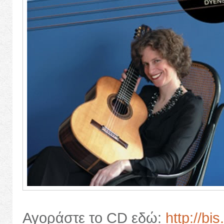
Αγοράστε το CD εδώ:
http://b