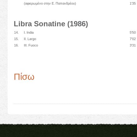
(αφιερωμένο στην Ε. Παπανδρέου)
1'35
Libra Sonatine (1986)
14.
I. India
5'50
15.
II. Largo
7'02
16.
III. Fuoco
3'31
Πίσω