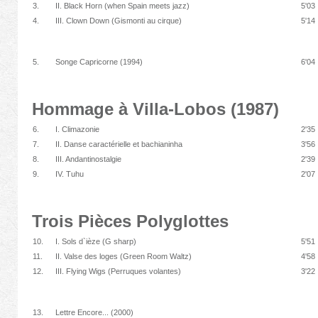
3.
II. Black Horn (when Spain meets jazz)
5'03
4.
III. Clown Down (Gismonti au cirque)
5'14
5.
Songe Capricorne (1994)
6'04
Hommage à Villa-Lobos (1987)
6.
I. Climazonie
2'35
7.
II. Danse caractérielle et bachianinha
3'56
8.
III. Andantinostalgie
2'39
9.
IV. Tuhu
2'07
Trois Pièces Polyglottes
10.
I. Sols d`ièze (G sharp)
5'51
11.
II. Valse des loges (Green Room Waltz)
4'58
12.
III. Flying Wigs (Perruques volantes)
3'22
13.
Lettre Encore... (2000)